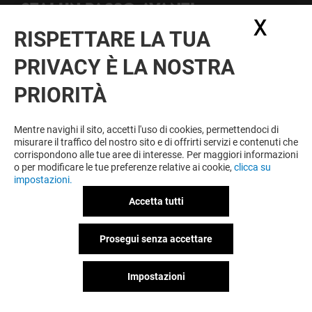
STAI UN PASSO AVANTI
X
Nasc
A nessuno piace rimanere all'oscuro. Iscriviti alla nostra
RISPETTARE LA TUA
newsletter e non perderti nulla!
PRIVACY È LA NOSTRA
Dichiaro di avere letto
l'informativa
e presto il
PRIORITÀ
mio consenso al trattamento dei miei dati
personali per l'invio della newsletter
Mentre navighi il sito, accetti l'uso di cookies, permettendoci di
misurare il traffico del nostro sito e di offrirti servizi e contenuti che
corrispondono alle tue aree di interesse. Per maggiori informazioni
o per modificare le tue preferenze relative ai cookie,
clicca su
Condizioni d'utilizzo
Note legali
impostazioni.
Informativa sulla privacy
Informativa contatti e affitto spazi
Accetta tutti
Informativa sui cookies
Informativa sulla privacy Facebook
Prosegui senza accettare
Politica ambientale
Impostazioni