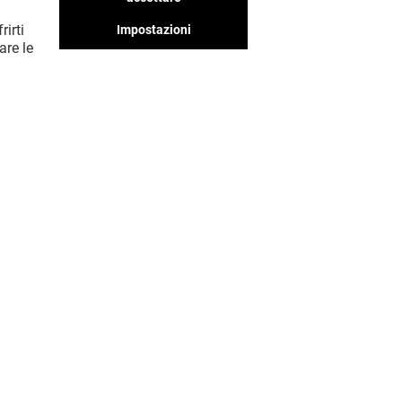
rirti
Impostazioni
MOSTRA DI PIÙ (4)
are le
Valido dal 16/07/26 al 30/09/26
VEDI I DETTAGLI