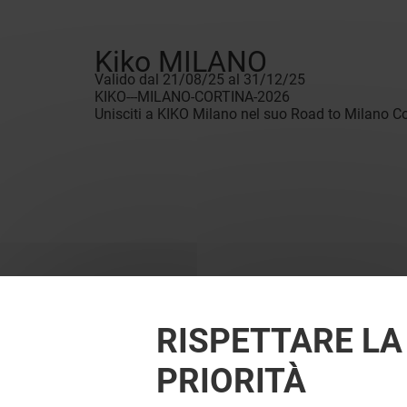
Kiko MILANO
Valido dal 21/08/25 al 31/12/25
KIKO---MILANO-CORTINA-2026
Unisciti a KIKO Milano nel suo Road to Milano Cort
RISPETTARE LA
PRIORITÀ