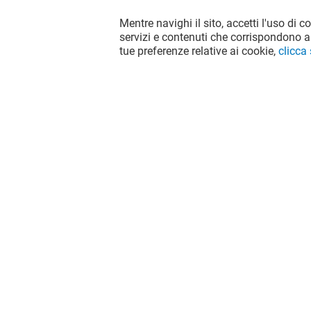
Mentre navighi il sito, accetti l'uso di c
OFFERTE
servizi e contenuti che corrispondono al
tue preferenze relative ai cookie,
clicca
Valido dal 03/08/26 al 20/09/26
VEDI I DETTAGLI
Il divertimento non si ferma quando
vai via da Il Destriero, continua sui
social!