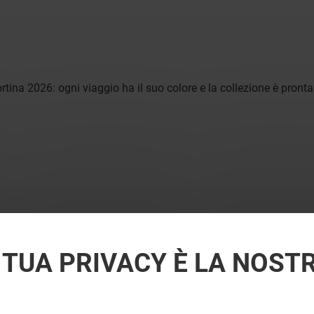
ina 2026: ogni viaggio ha il suo colore e la collezione è pronta 
 TUA PRIVACY È LA NOST