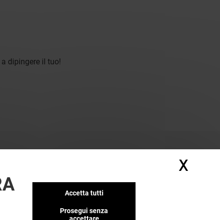
a dipingere il tuo!
X
Nasc
RA
Accetta tutti
Prosegui senza
accettare