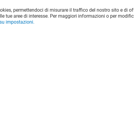
ookies, permettendoci di misurare il traffico del nostro sito e di off
le tue aree di interesse. Per maggiori informazioni o per modific
 su impostazioni.
Valido dal 29/07/26 al 31/08/26
VEDI I DETTAGLI