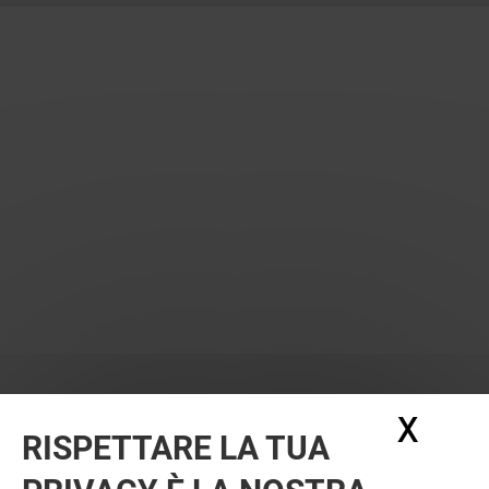
X
Nasc
RISPETTARE LA TUA
VUOI DI PIÙ? POTREBBE PIACERTI