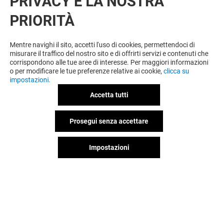
PRIVACY È LA NOSTRA
ANCHE
PRIORITÀ
Mentre navighi il sito, accetti l'uso di cookies, permettendoci di
misurare il traffico del nostro sito e di offrirti servizi e contenuti che
corrispondono alle tue aree di interesse. Per maggiori informazioni
o per modificare le tue preferenze relative ai cookie,
clicca su
impostazioni.
Accetta tutti
FLYING TIGER
STROILI
Prosegui senza accettare
Aperto
Aperto
Impostazioni