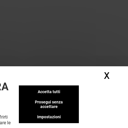
X
Nasc
RA
Accetta tutti
Prosegui senza
accettare
rirti
Impostazioni
are le