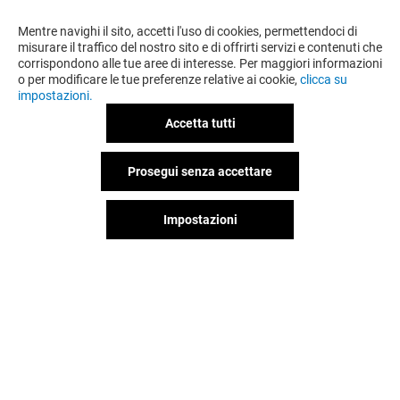
Mentre navighi il sito, accetti l'uso di cookies, permettendoci di
misurare il traffico del nostro sito e di offrirti servizi e contenuti che
corrispondono alle tue aree di interesse. Per maggiori informazioni
o per modificare le tue preferenze relative ai cookie,
clicca su
impostazioni.
Accetta tutti
FLYING TIGER
STROILI
Prosegui senza accettare
Chiuso
Chiuso
Impostazioni
Il divertimento non si ferma
quando vai via da Il Destriero,