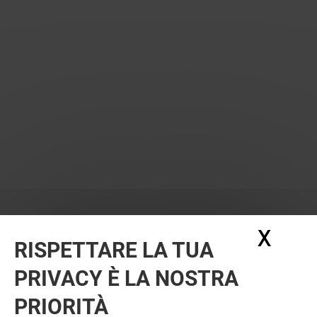
X
Nasc
RISPETTARE LA TUA
VUOI DI PIÙ? POTREBBE PIACERTI
PRIVACY È LA NOSTRA
ANCHE
PRIORITÀ