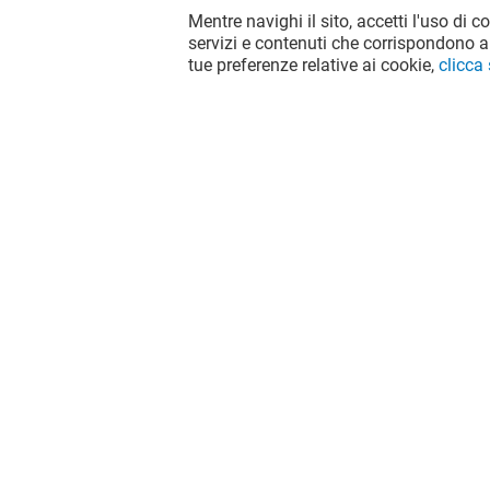
Mentre navighi il sito, accetti l'uso di c
servizi e contenuti che corrispondono al
tue preferenze relative ai cookie,
clicca
Il divertimento non si ferma quando
vai via da Il Destriero, continua sui
social!