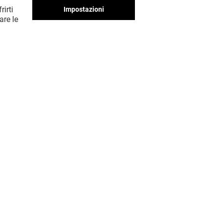
rirti
Impostazioni
are le