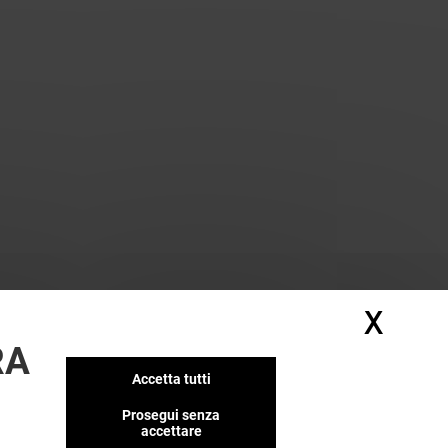
X
Nasc
RA
Accetta tutti
Prosegui senza
accettare